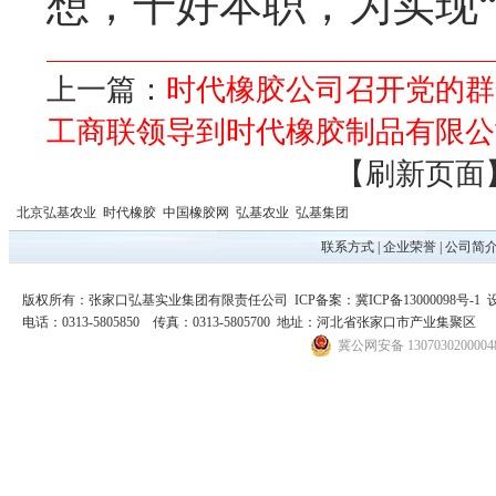
想，干好本职，为实现“
上一篇：
时代橡胶公司召开党的群
工商联领导到时代橡胶制品有限公
【刷新页面
北京弘基农业
时代橡胶
中国橡胶网
弘基农业
弘基集团
联系方式
|
企业荣誉
|
公司简
版权所有：张家口弘基实业集团有限责任公司 ICP备案：
冀ICP备13000098号-1
电话：0313-5805850 传真：0313-5805700 地址：河北省张家口市产业集聚区
冀公网安备 130703020000