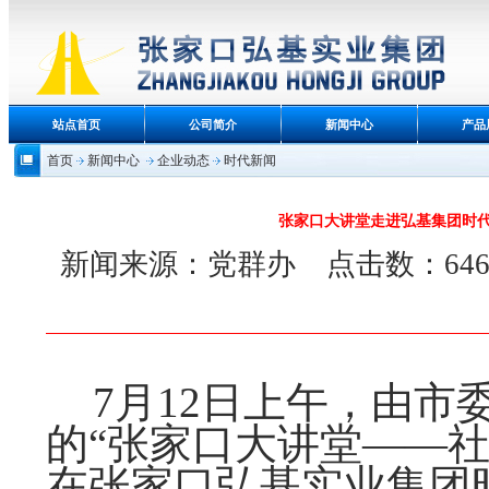
站点首页
公司简介
新闻中心
产品
首页
新闻中心
企业动态
时代新闻
张家口大讲堂走进弘基集团时
新闻来源：党群办 点击数：6468 更
7
月12日
上午，由市
的“张家口大讲堂——
在张家口弘基实业集团